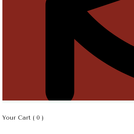
Your Cart (
0
)